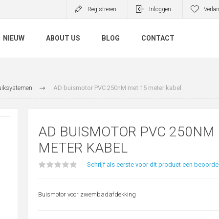
Registreren
Inloggen
Verlan
NIEUW
ABOUT US
BLOG
CONTACT
uiksystemen
AD buismotor PVC 250nM met 15 meter kabel
AD BUISMOTOR PVC 250NM 
METER KABEL
Schrijf als eerste voor dit product een beoorde
Buismotor voor zwembadafdekking