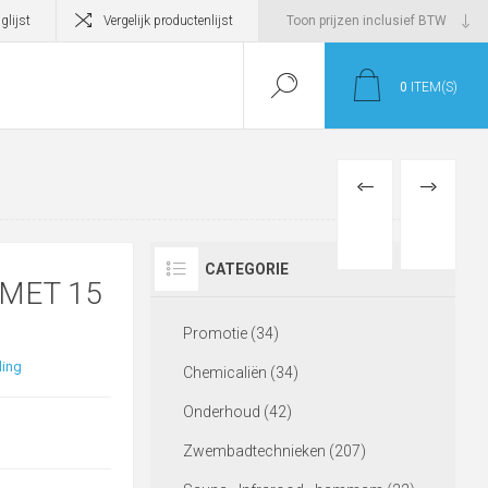
glijst
Vergelijk productenlijst
0
ITEM(S)
PREVIOUS
NEXT
PRODUCT
PRODUCT
CATEGORIE
MET 15
Promotie (34)
ling
Chemicaliën (34)
Onderhoud (42)
Zwembadtechnieken (207)