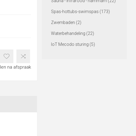
Sauna - Infrarood - hammam (22)
Spas-hottubs-swimspas (173)
Zwembaden (2)
Waterbehandeling (22)
IoT Mecodo sturing (5)
len na afspraak