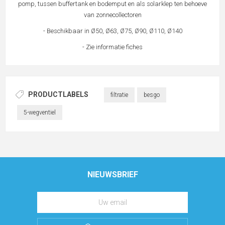
pomp, tussen buffertank en bodemput en als solarklep ten behoeve
van zonnecollectoren
- Beschikbaar in Ø50, Ø63, Ø75, Ø90, Ø110, Ø140
- Zie informatie fiches
PRODUCTLABELS
filtratie
besgo
5-wegventiel
NIEUWSBRIEF