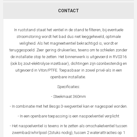
CONTACT
In ruststand staat het ventiel in de stand te filteren, bij eventuele
stroomstoring wordt het bad dus niet leeggeheveld, optimale
veiligheid. Als het magneetventiel bekrachtigd is, wordt er
teruggespoeld. Zeer gering drukverlies, tevens om te schkelen zonder
de installatie stop te zetten. Het binnenwerk is uitgevoerd in RVS316
(ook bij zout-elektrolyse inzetbaar), dichtingen zijn ozonbestendig en
uitgevoerd in Viton/PTFE. Toepasbaar in zowel privé-als in een
openbare installatie.
Specificaties:
- Steekmaat 360mm
- In combinatie met het Besgo 3-wegventiel kan er nagespoel worden.
- In een openbare toepassing is een naspoelventiel verplicht
- Het naspoelventiel is tevens in te zetten als omschakelventiel tussen
zwembad/whirlpool (2stuks nodig), tussen 2 waterattracties op 1