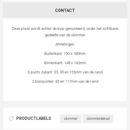
CONTACT
Deze plaat wordt achter de kuip gemonteerd, onder het zichtbare
gedeelte van de skimmer
Afmetingen:
Buitenkant: 190 x 180mm
Binnenkant: 148 x 142mm
3-punts zijkant: 35, 95 en 155mm van de rand
2-boorpunten: 63 en 117mm van de rand
PRODUCTLABELS
skimmer
skimmerdeksel