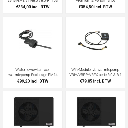
serie H,H1,V1,H8.0,V8.0*R410a
Premium & Performance
€334,00 incl. BTW
€354,50 incl. BTW
Waterflowswitch voor
Wifi-Module tvb warmtepomp
warmtepomp Poolstage PM14
VBIV/VBPP/VBEX serie 8.0 & 8.1
€99,20 incl. BTW
€79,85 incl. BTW