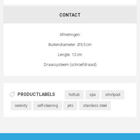
CONTACT
Afmetingen:
Buitendiameter: Ø9,5 cm
Lengte: 12 cm
Draaisysteem (schroefdraad)
PRODUCTLABELS
hottub
spa
whirlpool
serenity
self-cleaning
jets
stainless steel