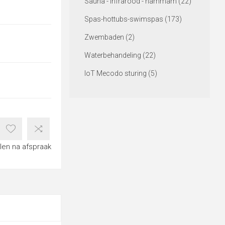
Sauna - Infrarood - hammam (22)
Spas-hottubs-swimspas (173)
Zwembaden (2)
Waterbehandeling (22)
IoT Mecodo sturing (5)
len na afspraak