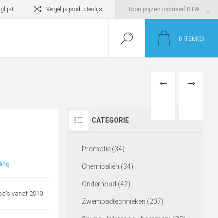
glijst
Vergelijk productenlijst
0
ITEM(S)
PREVIOUS
NEXT
PRODUCT
PRODUCT
CATEGORIE
Promotie (34)
ling
Chemicaliën (34)
Onderhoud (42)
pa's vanaf 2010
Zwembadtechnieken (207)